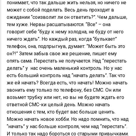
понимает, что так дальше жить нельзя, но ничего не
может с собой поделать. Весь день проходит в
ожидании “соизволит ли он ответить?”. Чем дальше,
тем хуже. Нервы расшатываются. “Все” – она
говорит себе “буду к нему холодна, не буду от него
ничего ждать”. Но каждый раз, когда “булькает”
телефон, она, подпрыгнув, думает: “Может быть это
он?!” Затем забыв свое же решение, пишет ему
опять сама. Перестать не получается. Над “перестать
делать” у нас очень маленький контроль. Но у нас
есть больший контроль над “начать делать”. Так что
же ей начать? Всегда есть, что начать! Можно начать
звонить ему только по телефону, без СМС. Он или
возьмет трубку или нет, но вы не будете ждать его
ответной СМС-ки целый день. Можно начать
отношения с тем, кто будет вас больше ценить.
Можно начать новое хобби. Но надо помнить, что над
“начать” у нас больше контроля, чем над “перестать”.
И только так надо бороться со старыми привычками.