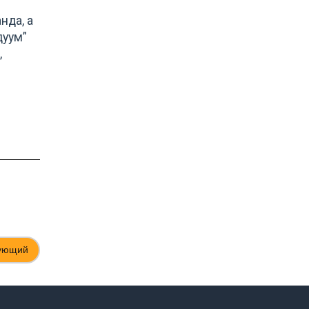
нда, а
дуум”
,
ующий