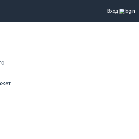
Вход
го.
ожет
.