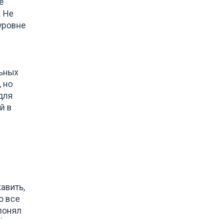
е
. Не
 уровне
льных
 но
для
й в
авить,
о все
"понял