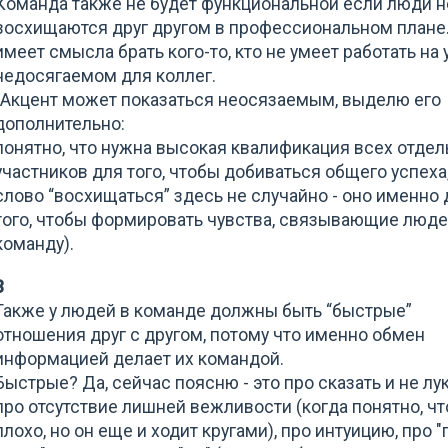
Команда также не будет функциональной если люди н
восхищаются друг другом в профессиональном плане
имеет смысла брать кого-то, кто не умеет работать на
недосягаемом для коллег.
(Акцент может показаться неосязаемым, выделю его
дополнительно:
понятно, что нужна высокая квалификация всех отде
участников для того, чтобы добиваться общего успеха,
слово “восхищаться” здесь не случайно - оно именно 
того, чтобы формировать чувства, связывающие люде
команду).
3
Также у людей в команде должны быть “быстрые”
отношения друг с другом, потому что именно обмен
информацией делает их командой.
Быстрые? Да, сейчас поясню - это про сказать и не лук
про отсутствие лишней вежливости (когда понятно, чт
плохо, но он еще и ходит кругами), про интуицию, про 