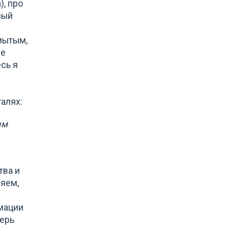
), про
ный
мытым,
ые
есь я
талях:
ым
тва и
ряем,
мации
перь