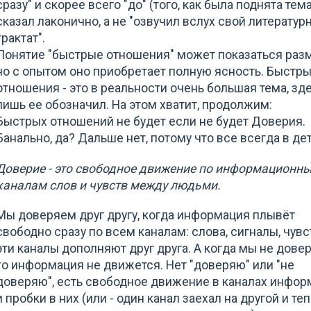
сразу" и скорее вcего "до" (того, как была поднята тема
сказал лаконично, а не "озвучил вслух свой литератур
трактат".
Понятие "быстрые отношения" может показаться раз
но с опытом оно приобретает полную ясность. Быстр
отношения - это в реальности очень большая тема, зд
лишь ее обозначил. На этом хватит, продолжим:
Быстрых отношений не будет если не будет Доверия.
Банально, да? Дальше нет, потому что все всегда в де
Доверие - это свободное движение по информационн
каналам слов и чувств между людьми.
Мы доверяем друг другу, когда информация плывёт
свободно сразу по всем каналам: слова, сигналы, чувс
эти каналы дополняют друг друга. А когда мы не дове
то информация не движется. Нет "доверяю" или "не
доверяю", есть свободное движение в каналах инфор
и пробки в них (или - один канал заехал на другой и те