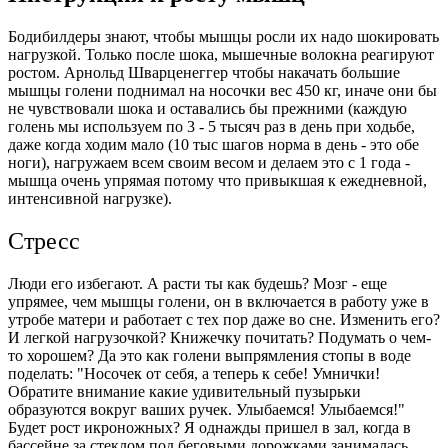
Бодибилдеры знают, чтобы мышцы росли их надо шокировать
нагрузкой. Только после шока, мышечные волокна реагируют
ростом. Арнольд Шварценеггер чтобы накачать большие
мышцы голени поднимал на носочки вес 450 кг, иначе они бы
не чувствовали шока и оставались бы прежними (каждую
голень мы используем по 3 - 5 тысяч раз в день при ходьбе,
даже когда ходим мало (10 тыс шагов норма в день - это обе
ноги), нагружаем всем своим весом и делаем это с 1 года -
мышца очень упрямая потому что привыкшая к ежедневной,
интенсивной нагрузке).
Стресс
Люди его избегают. А расти ты как будешь? Мозг - еще
упрямее, чем мышцы голени, он в включается в работу уже в
утробе матери и работает с тех пор даже во сне. Изменить его?
И легкой нагрузочкой? Книжечку почитать? Подумать о чем-
то хорошем?
Да это как голени выпрямления стопы в воде
поделать: "Носочек от себя, а теперь к себе! Умнички!
Обратите внимание какие удивительный пузырьки
образуются вокруг ваших ручек. Улыбаемся! Улыбаемся!"
Будет рост икроножных?
Я однажды пришел в зал, когда в
бассейне за стеклом под беговыми дорожками занималась