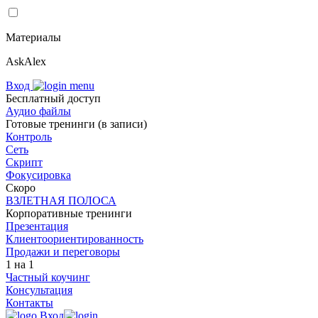
Материалы
AskAlex
Вход
Бесплатный доступ
Аудио файлы
Готовые тренинги (в записи)
Контроль
Сеть
Скрипт
Фокусировка
Скоро
ВЗЛЕТНАЯ ПОЛОСА
Корпоративные тренинги
Презентация
Клиент­оориен­ти­ро­ван­ность
Продажи и переговоры
1 на 1
Частный коучинг
Консультация
Контакты
Вход