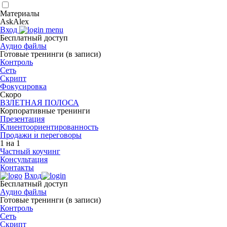
Материалы
AskAlex
Вход
Бесплатный доступ
Аудио файлы
Готовые тренинги (в записи)
Контроль
Сеть
Скрипт
Фокусировка
Скоро
ВЗЛЕТНАЯ ПОЛОСА
Корпоративные тренинги
Презентация
Клиент­оориен­ти­ро­ван­ность
Продажи и переговоры
1 на 1
Частный коучинг
Консультация
Контакты
Вход
Бесплатный доступ
Аудио файлы
Готовые тренинги (в записи)
Контроль
Сеть
Скрипт