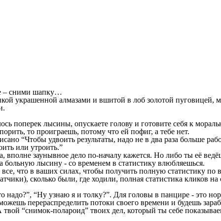
ьше – сними шапку…
нкой украшенной алмазами и вшитой в лоб золотой пуговицей, 
и.
лось поперек лысины, опускаете голову и готовите себя к мора
орить, то проиграешь, потому что ей пофиг, а тебе нет.
сано “Чтобы удвоить результаты, надо не в два раза больше раб
оить или утроить.”
, вполне заунывное дело по-началу кажется. Но либо ты её ведёш
 на больную лысину - со временем в статистику влюбляешься.
те все, что в ваших силах, чтобы получить полную статистику по
тчики), сколько были, где ходили, полная статистика кликов на с
о надо?”, “Ну узнаю я и толку?”. Для головы в панцире - это но
сможешь перераспределить потоки своего времени и будешь зараба
 А твой “снимок-полароид” твоих дел, который ты себе показыва