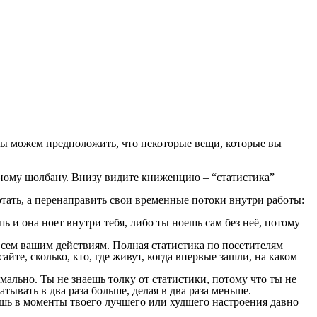
мы можем предположить, что некоторые вещи, которые вы
льному шолбану. Внизу видите книженцию – “статистика”
отать, а перенаправить свои временные потоки внутри работы:
ь и она ноет внутри тебя, либо ты ноешь сам без неё, потому
 всем вашим действиям. Полная статистика по посетителям
айте, сколько, кто, где живут, когда впервые зашли, на каком
рмально. Ты не знаешь толку от статистики, потому что ты не
тывать в два раза больше, делая в два раза меньше.
ешь в моменты твоего лучшего или худшего настроения давно