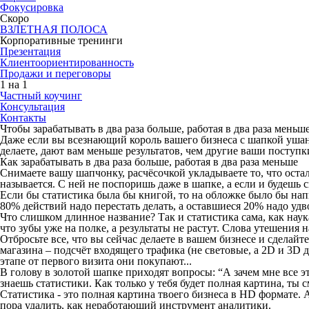
Фокусировка
Скоро
ВЗЛЕТНАЯ ПОЛОСА
Корпоративные тренинги
Презентация
Клиент­оориен­ти­ро­ван­ность
Продажи и переговоры
1 на 1
Частный коучинг
Консультация
Контакты
Чтобы зарабатывать в два раза больше, работая в два раза мен
Даже если вы всезнающий король вашего бизнеса с шапкой уша
делаете, дают вам меньше результатов, чем другие ваши поступк
Как зарабатывать в два раза больше, работая в два раза меньше
Снимаете вашу шапчонку, расчёсочкой укладываете то, что оста
называется. С ней не поспоришь даже в шапке, а если и будешь сп
Если бы статистика была бы книгой, то на обложке было бы напи
80% действий надо перестать делать, а оставшиеся 20% надо удв
Что слишком длинное название? Так и статистика сама, как наука
что зубы уже на полке, а результаты не растут. Слова утешения
Отбросьте все, что вы сейчас делаете в вашем бизнесе и сделай
магазина – подсчёт входящего трафика (не световые, а 2D и 3D да
этапе от первого визита они покупают...
В голову в золотой шапке приходят вопросы: “А зачем мне все эт
знаешь статистики. Как только у тебя будет полная картина, ты 
Статистика - это полная картина твоего бизнеса в HD формате.
пора удалить, как неработающий инструмент аналитики.