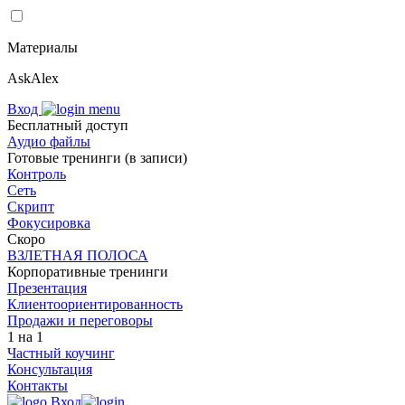
Материалы
AskAlex
Вход
Бесплатный доступ
Аудио файлы
Готовые тренинги (в записи)
Контроль
Сеть
Скрипт
Фокусировка
Скоро
ВЗЛЕТНАЯ ПОЛОСА
Корпоративные тренинги
Презентация
Клиент­оориен­ти­ро­ван­ность
Продажи и переговоры
1 на 1
Частный коучинг
Консультация
Контакты
Вход