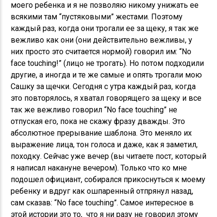
моего ребенка и я не позволяю никому унижать ее
всякими там “пустяковыми” жестами. Поэтому
каждый раз, когда они трогали ее за щеку, я так же
вежливо как они (они действительно вежливы, у
них просто это считается нормой) говорил им: “No
face touching!” (лицо не трогать). Но потом подходили
другие, а иногда и те же самые и опять трогали мою
Сашку за щечки. Сегодня с утра каждый раз, когда
это повторялось, я хватал говорящего за щеку и все
так же вежливо говорил “No face touching” не
отпуская его, пока не скажу фразу дважды. Это
абсолютное прерывание шаблона. Это меняло их
выражение лица, тон голоса и даже, как я заметил,
походку. Сейчас уже вечер (вы читаете пост, который
я написал накануне вечером). Только что ко мне
подошел официант, собирался прикоснуться к моему
ребенку и вдруг как ошпаренный отпрянул назад,
сам сказав: “No face touching”. Самое интересное в
этой истории это то, что я ни разу не говорил этому